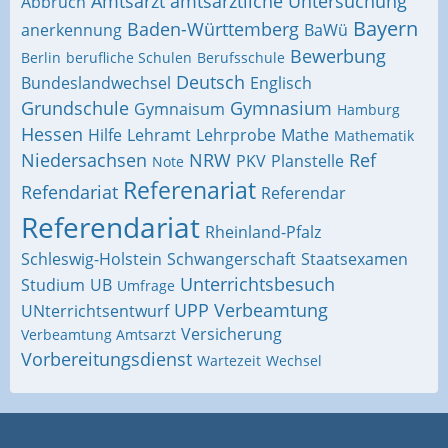
Amtsarzt
amtsärztliche Untersuchung
Abbruch
Bayern
Baden-Württemberg
anerkennung
BaWü
Bewerbung
Berlin
berufliche Schulen
Berufsschule
Deutsch
Bundeslandwechsel
Englisch
Grundschule
Gymnasium
Gymnaisum
Hamburg
Hessen
Hilfe
Lehramt
Lehrprobe
Mathe
Mathematik
Niedersachsen
NRW
Ref
PKV
Planstelle
Note
Referenariat
Refendariat
Referendar
Referendariat
Rheinland-Pfalz
Schleswig-Holstein
Schwangerschaft
Staatsexamen
Unterrichtsbesuch
Studium
UB
Umfrage
UPP
Verbeamtung
UNterrichtsentwurf
Versicherung
Verbeamtung Amtsarzt
Vorbereitungsdienst
Wartezeit
Wechsel