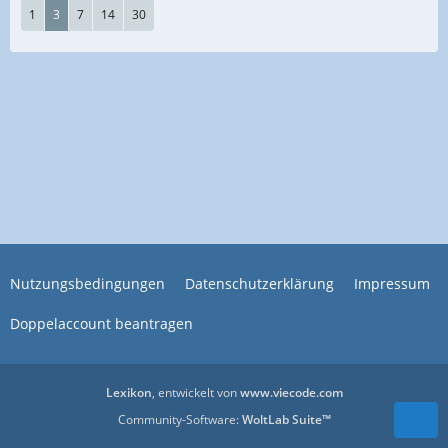
1
3
7
14
30
Nutzungsbedingungen
Datenschutzerklärung
Impressum
Doppelaccount beantragen
Lexikon
, entwickelt von
www.viecode.com
Community-Software:
WoltLab Suite™