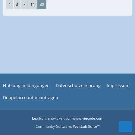
1
3
7
14
30
Nutzungsbedingungen
Datenschutzerklärung
Impressum
Doppelaccount beantragen
Lexikon
, entwickelt von
www.viecode.com
Community-Software:
WoltLab Suite™