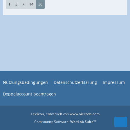
1
3
7
14
30
Nutzungsbedingungen
Datenschutzerklärung
Impressum
Doppelaccount beantragen
Lexikon
, entwickelt von
www.viecode.com
Community-Software:
WoltLab Suite™