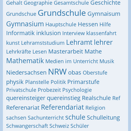
Geschichte
Gehalt
Geographie
Gesamtschule
Grundschule
Gymnaisum
Grundschue
Gymnasium
Hessen
Hauptschule
Hilfe
Informatik
inklusion
Interview
klassenfahrt
Lehramt
lehrer
kunst
Lehramststudium
Masterarbeit
Mathe
Lehrkräfte
Lesen
Mathematik
Medien im Unterricht
Musik
NRW
Niedersachsen
obas
Oberstufe
physik
Primarstufe
Planstelle
Politik
Privatschule
Probezeit
Psychologie
quereinsteiger
quereinstieg
Realschule
Ref
Referendariat
Referenariat
Religion
schule
Schulleitung
sachsen
Sachunterricht
Schwangerschaft
Schweiz
Schüler