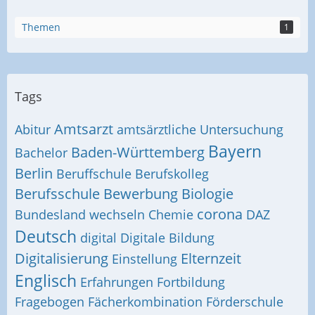
Themen
1
Tags
Amtsarzt
Abitur
amtsärztliche Untersuchung
Bayern
Baden-Württemberg
Bachelor
Berlin
Beruffschule
Berufskolleg
Berufsschule
Bewerbung
Biologie
corona
Bundesland wechseln
Chemie
DAZ
Deutsch
digital
Digitale Bildung
Digitalisierung
Elternzeit
Einstellung
Englisch
Erfahrungen
Fortbildung
Fragebogen
Fächerkombination
Förderschule