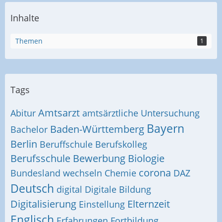
Inhalte
Themen
1
Tags
Amtsarzt
Abitur
amtsärztliche Untersuchung
Bayern
Baden-Württemberg
Bachelor
Berlin
Beruffschule
Berufskolleg
Berufsschule
Bewerbung
Biologie
corona
Bundesland wechseln
Chemie
DAZ
Deutsch
digital
Digitale Bildung
Digitalisierung
Elternzeit
Einstellung
Englisch
Erfahrungen
Fortbildung