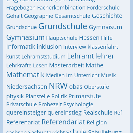
Fragebogen
Fächerkombination
Förderschule
Geschichte
Gehalt
Geographie
Gesamtschule
Grundschule
Gymnaisum
Grundschue
Gymnasium
Hessen
Hauptschule
Hilfe
Informatik
inklusion
Interview
klassenfahrt
Lehramt
lehrer
kunst
Lehramststudium
Masterarbeit
Mathe
Lehrkräfte
Lesen
Mathematik
Medien im Unterricht
Musik
NRW
Niedersachsen
obas
Oberstufe
physik
Primarstufe
Planstelle
Politik
Privatschule
Probezeit
Psychologie
quereinsteiger
quereinstieg
Realschule
Ref
Referendariat
Referenariat
Religion
schule
Schulleitung
sachsen
Sachunterricht