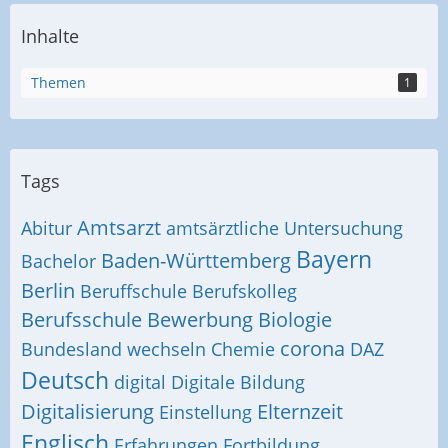
Inhalte
Themen
1
Tags
Amtsarzt
Abitur
amtsärztliche Untersuchung
Bayern
Baden-Württemberg
Bachelor
Berlin
Beruffschule
Berufskolleg
Berufsschule
Bewerbung
Biologie
corona
Bundesland wechseln
Chemie
DAZ
Deutsch
digital
Digitale Bildung
Digitalisierung
Elternzeit
Einstellung
Englisch
Erfahrungen
Fortbildung