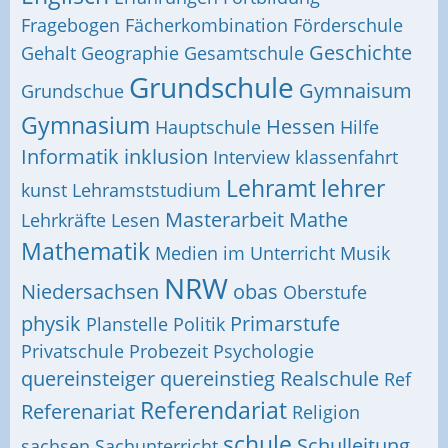
Fragebogen
Fächerkombination
Förderschule
Geschichte
Gehalt
Geographie
Gesamtschule
Grundschule
Gymnaisum
Grundschue
Gymnasium
Hessen
Hauptschule
Hilfe
Informatik
inklusion
Interview
klassenfahrt
Lehramt
lehrer
kunst
Lehramststudium
Masterarbeit
Mathe
Lehrkräfte
Lesen
Mathematik
Medien im Unterricht
Musik
NRW
Niedersachsen
obas
Oberstufe
physik
Primarstufe
Planstelle
Politik
Privatschule
Probezeit
Psychologie
quereinsteiger
quereinstieg
Realschule
Ref
Referendariat
Referenariat
Religion
schule
Schulleitung
sachsen
Sachunterricht