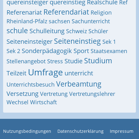
quereinsteiger
quereinstieg
Realschule
Ref
Referendariat
Referenariat
Religion
Rheinland-Pfalz
sachsen
Sachunterricht
schule
Schulleitung
Schweiz
Schüler
Seiteneinstieg
Seiteneinsteiger
Sek 1
Sonderpädagogik
Sport
Sek 2
Staatsexamen
Studium
Studie
Stellenangebot
Stress
Umfrage
Teilzeit
unterricht
Verbeamtung
Unterrichtsbesuch
Versetzung
Vertretung
Vertretungslehrer
Wechsel
Wirtschaft
Nutzungsbedingungen
Datenschutzerklärung
Impressum