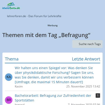
lehrerforen.de - Das Forum für Lehrkräfte
Werbung
Themen mit dem Tag „Befragung“
Suche nach Tags
Thema
Letzte Antwort
Wir halten uns einen Spiegel vor: Was denken Sie
über physikdidaktische Forschung? Sagen Sie uns,
was Sie denken, damit wir uns verbessern können
[Umfrage, die maximal 15 Minuten dauert!]
Kasim
25. November 2025 13:42
Bachelorarbeit: Befragung zur Zufriedenheit der
1
Sportstätten
brepazl
7. November 2025 07:36