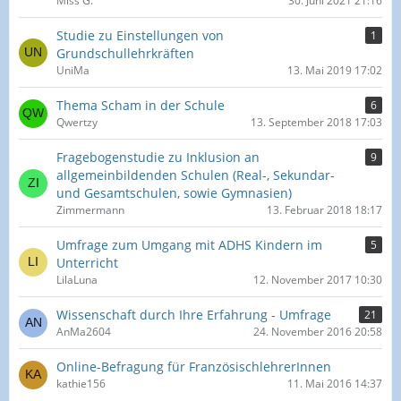
Miss G.
30. Juni 2021 21:16
Studie zu Einstellungen von
1
Grundschullehrkräften
UniMa
13. Mai 2019 17:02
Thema Scham in der Schule
6
Qwertzy
13. September 2018 17:03
Fragebogenstudie zu Inklusion an
9
allgemeinbildenden Schulen (Real-, Sekundar-
und Gesamtschulen, sowie Gymnasien)
Zimmermann
13. Februar 2018 18:17
Umfrage zum Umgang mit ADHS Kindern im
5
Unterricht
LilaLuna
12. November 2017 10:30
Wissenschaft durch Ihre Erfahrung - Umfrage
21
AnMa2604
24. November 2016 20:58
Online-Befragung für FranzösischlehrerInnen
kathie156
11. Mai 2016 14:37