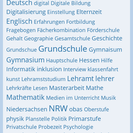
Deutsch
digital
Digitale Bildung
Digitalisierung
Elternzeit
Einstellung
Englisch
Erfahrungen
Fortbildung
Fragebogen
Fächerkombination
Förderschule
Geschichte
Gehalt
Geographie
Gesamtschule
Grundschule
Gymnaisum
Grundschue
Gymnasium
Hessen
Hauptschule
Hilfe
Informatik
inklusion
Interview
klassenfahrt
Lehramt
lehrer
kunst
Lehramststudium
Masterarbeit
Mathe
Lehrkräfte
Lesen
Mathematik
Medien im Unterricht
Musik
NRW
Niedersachsen
obas
Oberstufe
physik
Primarstufe
Planstelle
Politik
Privatschule
Probezeit
Psychologie