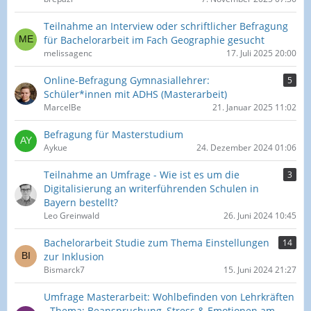
Teilnahme an Interview oder schriftlicher Befragung
für Bachelorarbeit im Fach Geographie gesucht
melissagenc
17. Juli 2025 20:00
Online-Befragung Gymnasiallehrer:
5
Schüler*innen mit ADHS (Masterarbeit)
MarcelBe
21. Januar 2025 11:02
Befragung für Masterstudium
Aykue
24. Dezember 2024 01:06
Teilnahme an Umfrage - Wie ist es um die
3
Digitalisierung an writerführenden Schulen in
Bayern bestellt?
Leo Greinwald
26. Juni 2024 10:45
Bachelorarbeit Studie zum Thema Einstellungen
14
zur Inklusion
Bismarck7
15. Juni 2024 21:27
Umfrage Masterarbeit: Wohlbefinden von Lehrkräften
- Thema: Beanspruchung, Stress & Emotionen am