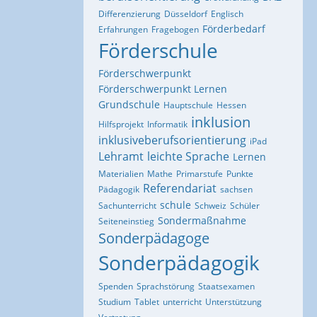
Differenzierung
Düsseldorf
Englisch
Förderbedarf
Erfahrungen
Fragebogen
Förderschule
Förderschwerpunkt
Förderschwerpunkt Lernen
Grundschule
Hauptschule
Hessen
inklusion
Hilfsprojekt
Informatik
inklusiveberufsorientierung
iPad
Lehramt
leichte Sprache
Lernen
Materialien
Mathe
Primarstufe
Punkte
Referendariat
Pädagogik
sachsen
schule
Sachunterricht
Schweiz
Schüler
Sondermaßnahme
Seiteneinstieg
Sonderpädagoge
Sonderpädagogik
Spenden
Sprachstörung
Staatsexamen
Studium
Tablet
unterricht
Unterstützung