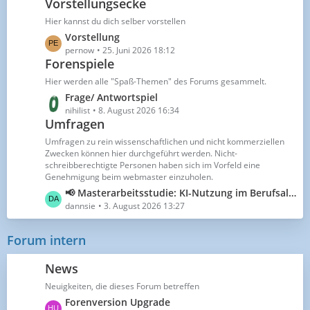
Vorstellungsecke
t
r
z
ä
Hier kannst du dich selber vorstellen
t
g
L
Vorstellung
e
e
e
pernow
25. Juni 2026 18:12
B
Forenspiele
t
e
z
Hier werden alle "Spaß-Themen" des Forums gesammelt.
i
t
L
Frage/ Antwortspiel
t
e
e
nihilist
8. August 2026 16:34
r
B
Umfragen
t
ä
e
z
Umfragen zu rein wissenschaftlichen und nicht kommerziellen
g
i
t
Zwecken können hier durchgeführt werden. Nicht-
e
t
schreibberechtigte Personen haben sich im Vorfeld eine
e
r
Genehmigung beim webmaster einzuholen.
B
ä
L
📢 Masterarbeitsstudie: KI-Nutzung im Berufsalltag einer Lehrkraft (NRW/Gesamtschule)
e
g
e
dannsie
3. August 2026 13:27
i
e
t
t
z
r
Forum intern
t
ä
e
g
News
B
e
Neuigkeiten, die dieses Forum betreffen
e
L
Forenversion Upgrade
i