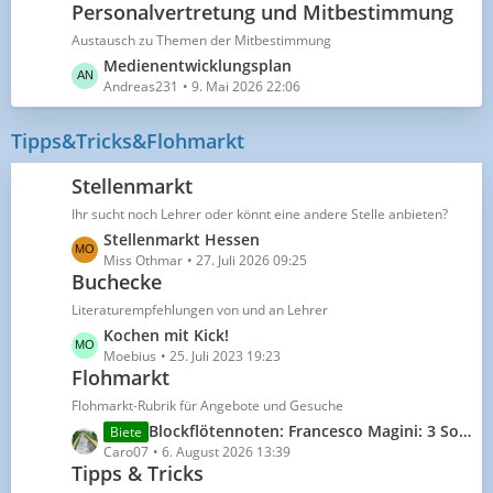
Personalvertretung und Mitbestimmung
ä
t
g
z
Austausch zu Themen der Mitbestimmung
e
t
L
Medienentwicklungsplan
e
e
Andreas231
9. Mai 2026 22:06
B
t
e
z
Tipps&Tricks&Flohmarkt
i
t
t
e
Stellenmarkt
r
B
ä
Ihr sucht noch Lehrer oder könnt eine andere Stelle anbieten?
e
g
L
Stellenmarkt Hessen
i
e
e
Miss Othmar
27. Juli 2026 09:25
t
Buchecke
t
r
z
ä
Literaturempfehlungen von und an Lehrer
t
g
L
Kochen mit Kick!
e
e
e
Moebius
25. Juli 2023 19:23
B
Flohmarkt
t
e
z
Flohmarkt-Rubrik für Angebote und Gesuche
i
t
L
Blockflötennoten: Francesco Magini: 3 Sonatinen für Sopranblockflöte und Klavier
Biete
t
e
e
Caro07
6. August 2026 13:39
r
B
Tipps & Tricks
t
ä
e