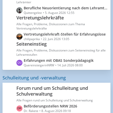
t
Lehrämter
e
e
L
Berufliche Neuorientierung nach dem Lehramtsbachelor:Erfahrungen mit dem Wechsel in die freie Wirtschaft?
B
e
Quittengelee
5. August 2026 12:55
e
Vertretungslehrkräfte
t
i
z
Alle Fragen, Probleme, Diskussionen zum Thema
t
t
Vertretungslehrkräfte
r
e
L
Vertretungslehrkraft-Stellen für Erfahrungslose
ä
B
e
chilipaprika
22. Juni 2026 13:05
g
e
Seiteneinstieg
t
e
i
z
Alle Fragen, Probleme, Diskussionen zum Seiteneinstieg für alle
t
t
Lehramtstufen
r
e
L
Erfahrungen mit OBAS Sonderpädagogik
ä
B
e
QuereinsteigerinNRW
14. Juli 2026 08:00
g
e
t
e
i
z
Schulleitung und -verwaltung
t
t
r
e
Forum rund um Schulleitung und
ä
B
Schulverwaltung
g
e
e
Alle Fragen rund um Schulleitung und Schulverwaltung
i
t
L
Beförderungsstellen NRW 2026
r
e
Dr. Rakete
8. August 2026 09:18