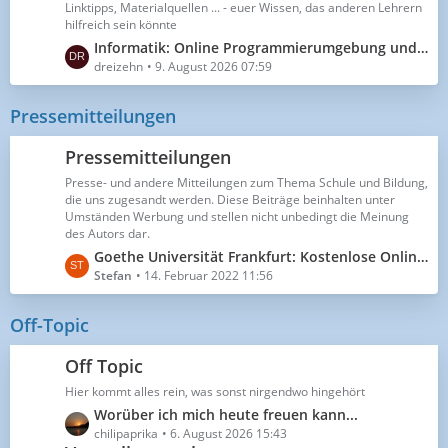
z
Linktipps, Materialquellen ... - euer Wissen, das anderen Lehrern
g
i
t
hilfreich sein könnte
e
t
e
L
Informatik: Online Programmierumgebung und Buch
r
B
e
dreizehn
9. August 2026 07:59
ä
e
t
g
i
z
Pressemitteilungen
e
t
t
r
e
Pressemitteilungen
ä
B
g
Presse- und andere Mitteilungen zum Thema Schule und Bildung,
e
die uns zugesandt werden. Diese Beiträge beinhalten unter
e
i
Umständen Werbung und stellen nicht unbedingt die Meinung
t
des Autors dar.
r
L
Goethe Universität Frankfurt: Kostenlose Online-Fortbildung zu digitalen Medien im Unterricht
ä
e
Stefan
14. Februar 2022 11:56
g
t
e
z
Off-Topic
t
e
Off Topic
B
Hier kommt alles rein, was sonst nirgendwo hingehört
e
L
Worüber ich mich heute freuen kann...
i
e
chilipaprika
6. August 2026 15:43
t