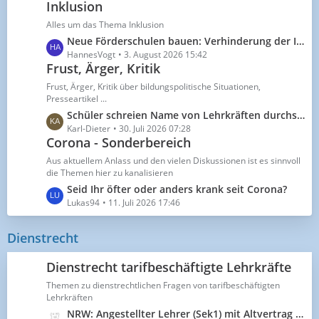
e
Inklusion
t
i
z
Alles um das Thema Inklusion
t
t
L
Neue Förderschulen bauen: Verhinderung der Inklusion oder eine logische Folge des Scheiterns?
r
e
e
HannesVogt
3. August 2026 15:42
ä
B
Frust, Ärger, Kritik
t
g
e
z
Frust, Ärger, Kritik über bildungspolitische Situationen,
e
i
t
Presseartikel ...
t
e
L
Schüler schreien Name von Lehrkräften durchs Schulhaus
r
B
e
Karl-Dieter
30. Juli 2026 07:28
ä
e
Corona - Sonderbereich
t
g
i
z
Aus aktuellem Anlass und den vielen Diskussionen ist es sinnvoll
e
t
t
die Themen hier zu kanalisieren
r
e
L
Seid Ihr öfter oder anders krank seit Corona?
ä
B
e
Lukas94
11. Juli 2026 17:46
g
e
t
e
i
z
Dienstrecht
t
t
r
e
Dienstrecht tarifbeschäftigte Lehrkräfte
ä
B
g
Themen zu dienstrechtlichen Fragen von tarifbeschäftigten
e
Lehrkräften
e
i
L
NRW: Angestellter Lehrer (Sek1) mit Altvertrag vor 2015 und noch keine Zulage? Jetzt Handeln!
t