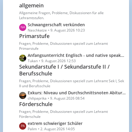
e
allgemein
B
Allgemeine Fragen, Probleme, Diskussionen für alle
e
Lehramtstufen.
i
L
Schwangerschaft verkünden
t
e
Naschkatze
9. August 2026 10:23
r
Primarstufe
t
ä
z
g
Fragen, Probleme, Diskussionen speziell zum Lehramt
t
Primarstufe
e
e
L
Anfangsunterricht Englisch - und native speaker Kind in der Klasse
B
e
Tukan
9. August 2026 12:53
e
Sekundarstufe I / Sekundarstufe II /
t
i
Berufsschule
z
t
t
Fragen, Probleme, Diskussionen speziell zum Lehramt Sek I, Sek
r
e
II und Berufsschule
ä
B
L
Exkurs: Niveau und Durchschnittsnoten Abitur (aus Pflichtlektüre)
g
e
e
chilipaprika
9. August 2026 08:54
e
i
Förderschule
t
t
z
Fragen, Probleme, Diskussionen speziell zum Lehramt
r
t
Förderschule
ä
e
L
extrem schwieriger Schüler
g
B
e
Palim
2. August 2026 14:05
e