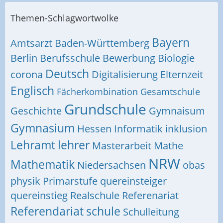
Themen-Schlagwortwolke
Bayern
Amtsarzt
Baden-Württemberg
Berlin
Berufsschule
Bewerbung
Biologie
Deutsch
corona
Digitalisierung
Elternzeit
Englisch
Fächerkombination
Gesamtschule
Grundschule
Geschichte
Gymnaisum
Gymnasium
Hessen
Informatik
inklusion
Lehramt
lehrer
Masterarbeit
Mathe
NRW
Mathematik
Niedersachsen
obas
physik
Primarstufe
quereinsteiger
quereinstieg
Realschule
Referenariat
Referendariat
schule
Schulleitung