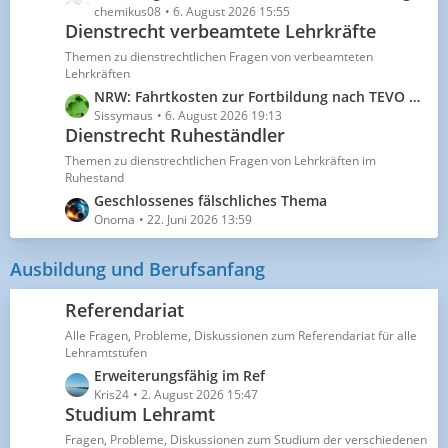
e
chemikus08
6. August 2026 15:55
r
Dienstrecht verbeamtete Lehrkräfte
t
ä
z
g
Themen zu dienstrechtlichen Fragen von verbeamteten
t
Lehrkräften
e
e
L
NRW: Fahrtkosten zur Fortbildung nach TEVO oder LRKG?
B
e
Sissymaus
6. August 2026 19:13
e
Dienstrecht Ruheständler
t
i
z
Themen zu dienstrechtlichen Fragen von Lehrkräften im
t
t
Ruhestand
r
e
L
Geschlossenes fälschliches Thema
ä
B
e
Onoma
22. Juni 2026 13:59
g
e
t
e
i
z
Ausbildung und Berufsanfang
t
t
r
e
Referendariat
ä
B
g
Alle Fragen, Probleme, Diskussionen zum Referendariat für alle
e
Lehramtstufen
e
i
L
Erweiterungsfähig im Ref
t
e
Kris24
2. August 2026 15:47
r
Studium Lehramt
t
ä
z
g
Fragen, Probleme, Diskussionen zum Studium der verschiedenen