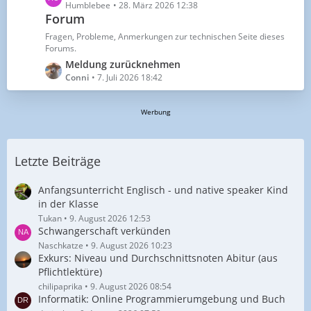
e
Humblebee
28. März 2026 12:38
t
Forum
t
r
z
ä
Fragen, Probleme, Anmerkungen zur technischen Seite dieses
t
g
Forums.
e
e
L
Meldung zurücknehmen
B
e
Conni
7. Juli 2026 18:42
e
t
i
z
Werbung
t
t
r
e
ä
B
g
Letzte Beiträge
e
e
i
t
Anfangsunterricht Englisch - und native speaker Kind
r
in der Klasse
ä
Tukan
9. August 2026 12:53
Schwangerschaft verkünden
g
e
Naschkatze
9. August 2026 10:23
Exkurs: Niveau und Durchschnittsnoten Abitur (aus
Pflichtlektüre)
chilipaprika
9. August 2026 08:54
Informatik: Online Programmierumgebung und Buch