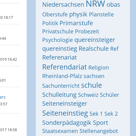
NRW
Niedersachsen
obas
physik
Oberstufe
Planstelle
20 18:17
Primarstufe
Politik
Privatschule
Probezeit
quereinsteiger
9:44
Psychologie
quereinstieg
Realschule
Ref
Referenariat
019 16:42
Referendariat
Religion
Rheinland-Pfalz
sachsen
4:01
schule
Sachunterricht
Schulleitung
Schweiz
Schüler
ars
Seiteneinsteiger
13:57
Seiteneinstieg
Sek 1
Sek 2
Sonderpädagogik
Sport
017 18:58
Staatsexamen
Stellenangebot