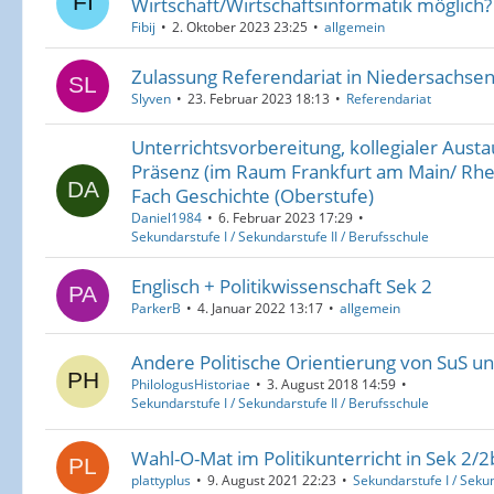
Wirtschaft/Wirtschaftsinformatik möglich?
Fibij
2. Oktober 2023 23:25
allgemein
Zulassung Referendariat in Niedersachse
Slyven
23. Februar 2023 18:13
Referendariat
Unterrichtsvorbereitung, kollegialer Aust
Präsenz (im Raum Frankfurt am Main/ Rhe
Fach Geschichte (Oberstufe)
Daniel1984
6. Februar 2023 17:29
Sekundarstufe I / Sekundarstufe II / Berufsschule
Englisch + Politikwissenschaft Sek 2
ParkerB
4. Januar 2022 13:17
allgemein
Andere Politische Orientierung von SuS un
PhilologusHistoriae
3. August 2018 14:59
Sekundarstufe I / Sekundarstufe II / Berufsschule
Wahl-O-Mat im Politikunterricht in Sek 2/2
plattyplus
9. August 2021 22:23
Sekundarstufe I / Sekun