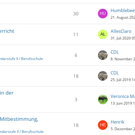
Humblebee
30
21. August 20
rricht
AllesClaro
11
31. Juli 2020 0
CDL
6
darstufe II / Berufsschule
8. November 2
CDL
18
25. Juli 2019 1
in der
Veronica M
3
13. Juni 2019 
r. Mitbestimmung,
Henrik
18
5. Dezember 2
ndarstufe II / Berufsschule