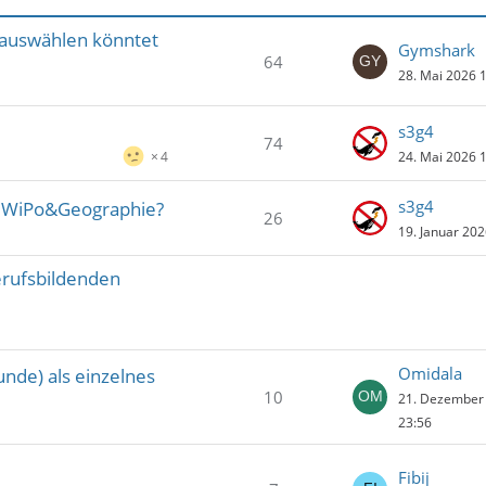
auswählen könntet
Gymshark
64
28. Mai 2026 
s3g4
74
24. Mai 2026 
4
s3g4
 WiPo&Geographie?
26
19. Januar 202
erufsbildenden
Omidala
unde) als einzelnes
10
21. Dezember
23:56
Fibij