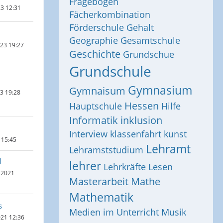
Fragebogen
23 12:31
Fächerkombination
Förderschule
Gehalt
Geographie
Gesamtschule
023 19:27
Geschichte
Grundschue
Grundschule
Gymnasium
Gymnaisum
23 19:28
Hessen
Hauptschule
Hilfe
Informatik
inklusion
Interview
klassenfahrt
kunst
 15:45
Lehramt
Lehramststudium
l
lehrer
Lehrkräfte
Lesen
 2021
Masterarbeit
Mathe
Mathematik
s
Medien im Unterricht
Musik
021 12:36