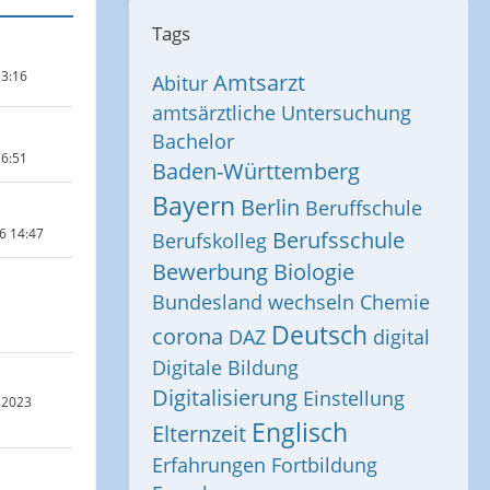
Tags
13:16
Amtsarzt
Abitur
amtsärztliche Untersuchung
Bachelor
16:51
Baden-Württemberg
Bayern
Berlin
Beruffschule
6 14:47
Berufsschule
Berufskolleg
Bewerbung
Biologie
Bundesland wechseln
Chemie
Deutsch
corona
DAZ
digital
Digitale Bildung
Digitalisierung
Einstellung
 2023
Englisch
Elternzeit
Erfahrungen
Fortbildung