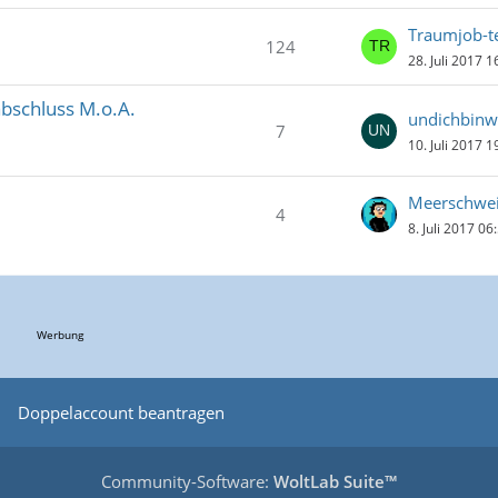
Traumjob-t
124
28. Juli 2017 1
abschluss M.o.A.
undichbinw
7
10. Juli 2017 1
Meerschwei
4
8. Juli 2017 06
Werbung
Doppelaccount beantragen
Community-Software:
WoltLab Suite™