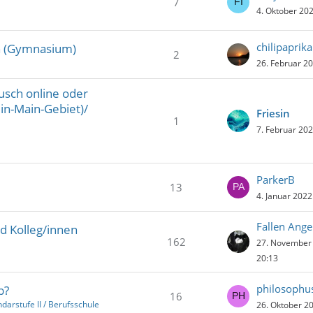
7
4. Oktober 20
chilipaprika
n (Gymnasium)
2
26. Februar 2
ausch online oder
in-Main-Gebiet)/
Friesin
1
7. Februar 20
ParkerB
13
4. Januar 2022
Fallen Ange
d Kolleg/innen
162
27. November
20:13
philosophu
b?
16
darstufe II / Berufsschule
26. Oktober 2