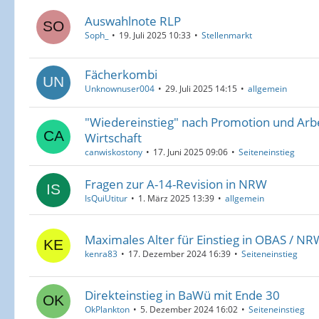
Auswahlnote RLP
Soph_
19. Juli 2025 10:33
Stellenmarkt
Fächerkombi
Unknownuser004
29. Juli 2025 14:15
allgemein
"Wiedereinstieg" nach Promotion und Arbe
Wirtschaft
canwiskostony
17. Juni 2025 09:06
Seiteneinstieg
Fragen zur A-14-Revision in NRW
IsQuiUtitur
1. März 2025 13:39
allgemein
Maximales Alter für Einstieg in OBAS / NR
kenra83
17. Dezember 2024 16:39
Seiteneinstieg
Direkteinstieg in BaWü mit Ende 30
OkPlankton
5. Dezember 2024 16:02
Seiteneinstieg