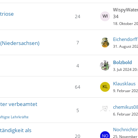
WispyWater
triose
24
34
18. Oktober 2
Eichendorff
7
 (Niedersachsen)
31. August 20
Bolzbold
4
3. Juli 2024 20
Klausklaus
64
9. Februar 20
ter verbeamtet
chemikus0
5
6. Februar 20
ftigte Lehrkräfte
Nochnichtir
ändigkeit als
20
25. November