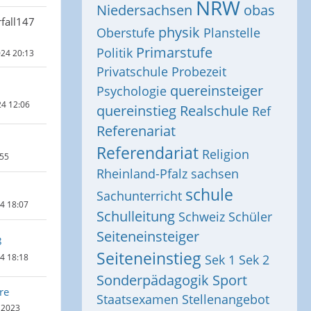
NRW
Niedersachsen
obas
fall147
physik
Oberstufe
Planstelle
Primarstufe
Politik
024 20:13
Privatschule
Probezeit
quereinsteiger
Psychologie
24 12:06
quereinstieg
Realschule
Ref
Referenariat
Referendariat
Religion
:55
Rheinland-Pfalz
sachsen
schule
Sachunterricht
24 18:07
Schulleitung
Schweiz
Schüler
Seiteneinsteiger
8
Seiteneinstieg
24 18:18
Sek 1
Sek 2
Sonderpädagogik
Sport
re
Staatsexamen
Stellenangebot
 2023