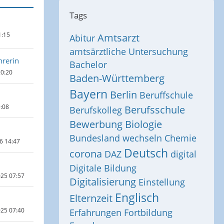
Tags
1:15
Amtsarzt
Abitur
amtsärztliche Untersuchung
hrerin
Bachelor
20:20
Baden-Württemberg
Bayern
Berlin
Beruffschule
9:08
Berufsschule
Berufskolleg
Bewerbung
Biologie
Bundesland wechseln
Chemie
6 14:47
Deutsch
corona
DAZ
digital
Digitale Bildung
025 07:57
Digitalisierung
Einstellung
Englisch
Elternzeit
025 07:40
Erfahrungen
Fortbildung