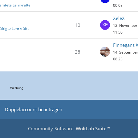
amtete Lehrkräfte
00:08
XeleX
10
12. November
äftigte Lehrkräfte
11:50
Finnegans 
28
14. Septembe
08:23
Werbung
Doppelaccount beantragen
Community-Software:
WoltLab Suite™