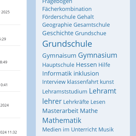
Fragebogen
Fächerkombination
r 2025
Förderschule
Gehalt
Geographie
Gesamtschule
Geschichte
Grundschue
5:29
Grundschule
Gymnasium
Gymnaisum
18:49
Hessen
Hauptschule
Hilfe
Informatik
inklusion
Interview
klassenfahrt
kunst
10:41
Lehramt
Lehramststudium
lehrer
Lehrkräfte
Lesen
 2024
Masterarbeit
Mathe
Mathematik
Medien im Unterricht
Musik
024 11:32