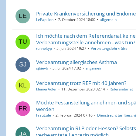
Private Krankenversicherung und Endome
LePapillon
7. Oktober 2024 18:00
allgemein
Ich möchte nach dem Referendariat keine
Verbeamtungsstelle annehmen - was tun?
tunneltyp
5. Juni 2024 19:27
Vertretungslehrkräfte
Verbeamtung allergisches Asthma
sjbievb
3. Juli 2024 17:02
allgemein
Verbeamtung trotz REF mit 40 Jahren?
kleinerAdler
11. Dezember 2020 02:14
Referendariat
Möchte Festanstellung annehmen und spä
werden
FrauEule
2. Februar 2024 07:16
Dienstrecht tarifbeschä
Verbeamtung in RLP oder Hessen? Selbstst
verbeamtete Lehrerin möglich