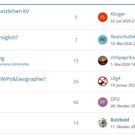
etzlichen KV
Klinger
5
22. Juli 2026 2
Realschulle
öglich?
7
10. Mai 2026 
chilipaprika
ng
15
amtete Lehrkräfte
1. Mai 2026 1
s3g4
 WiPo&Geographie?
26
19. Januar 202
DFU
46
28. Oktober 2
Bolzbold
19
11. Oktober 2