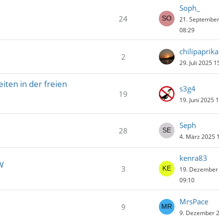
Soph_
24
21. Septembe
08:29
chilipaprika
2
29. Juli 2025 1
iten in der freien
s3g4
19
19. Juni 2025 
Seph
28
4. März 2025 
kenra83
W
3
19. Dezember
09:10
MrsPace
9
9. Dezember 2