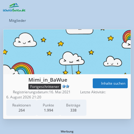
Mitglieder
Mimi_in_BaWue
Inhalte suchen
Fortgeschrittener
Registrierungsdatum
16. Mai 2021
Letzte Aktivität
6. August 2026 21:20
Reaktionen
Punkte
Beiträge
264
1.994
338
Werbung