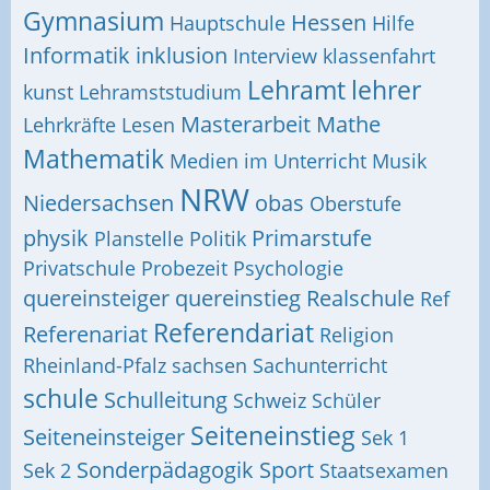
Gymnasium
Hessen
Hauptschule
Hilfe
Informatik
inklusion
Interview
klassenfahrt
Lehramt
lehrer
kunst
Lehramststudium
Masterarbeit
Mathe
Lehrkräfte
Lesen
Mathematik
Medien im Unterricht
Musik
NRW
Niedersachsen
obas
Oberstufe
physik
Primarstufe
Planstelle
Politik
Privatschule
Probezeit
Psychologie
quereinsteiger
quereinstieg
Realschule
Ref
Referendariat
Referenariat
Religion
Rheinland-Pfalz
sachsen
Sachunterricht
schule
Schulleitung
Schweiz
Schüler
Seiteneinstieg
Seiteneinsteiger
Sek 1
Sonderpädagogik
Sport
Sek 2
Staatsexamen