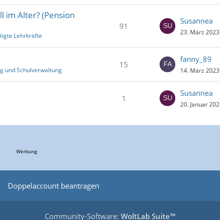
l im Alter? (Pension
Susannea
91
23. März 2023
tigte Lehrkräfte
fanny_89
15
g und Schulverwaltung
14. März 2023
Susannea
1
20. Januar 202
Werbung
Doppelaccount beantragen
Community-Software:
WoltLab Suite™