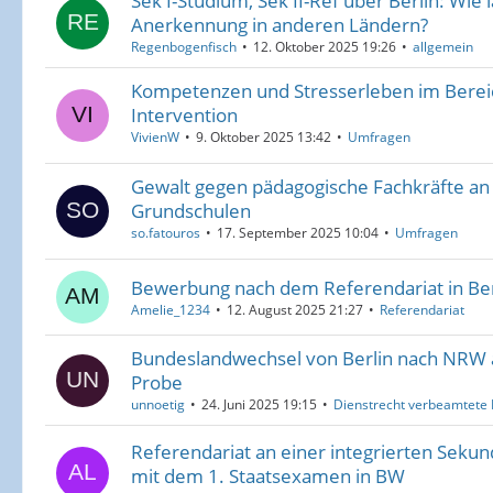
Sek I-Studium, Sek II-Ref über Berlin: Wie l
Anerkennung in anderen Ländern?
Regenbogenfisch
12. Oktober 2025 19:26
allgemein
Kompetenzen und Stresserleben im Berei
Intervention
VivienW
9. Oktober 2025 13:42
Umfragen
Gewalt gegen pädagogische Fachkräfte an 
Grundschulen
so.fatouros
17. September 2025 10:04
Umfragen
Bewerbung nach dem Referendariat in Ber
Amelie_1234
12. August 2025 21:27
Referendariat
Bundeslandwechsel von Berlin nach NRW 
Probe
unnoetig
24. Juni 2025 19:15
Dienstrecht verbeamtete 
Referendariat an einer integrierten Sekund
mit dem 1. Staatsexamen in BW