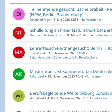
Teilnehmende gesucht: Bachelorabeit - R
(NRW, Berlin, Brandenburg)
DinstinctFrage
5. Juni 2026 13:53
Referendariat
Schulleitung an freier Naturschule bei Ber
Naturschule Temnitztal
31. März 2026 00:46
Stellenma
Lehrertausch-Partner gesucht: Berlin → K
maria1984
13. Dezember 2025 14:59
Sekundarstufe I / Sekundarstufe II / Berufsschule
Masterarbeit: KI-Kompetenz bei Deutschl
Akkordeol
18. November 2025 16:43
Umfragen
Berufsbegleitende Weiterbildung Sonderpä
WispyLeaf33418
1. November 2025 23:13
Inklusion