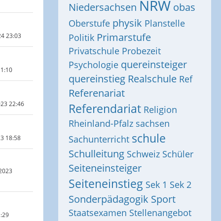
NRW
Niedersachsen
obas
physik
Oberstufe
Planstelle
l
Primarstufe
24 23:03
Politik
Privatschule
Probezeit
quereinsteiger
Psychologie
11:10
quereinstieg
Realschule
Ref
Referenariat
023 22:46
Referendariat
Religion
Rheinland-Pfalz
sachsen
schule
Sachunterricht
23 18:58
Schulleitung
Schweiz
Schüler
Seiteneinsteiger
 2023
Seiteneinstieg
Sek 1
Sek 2
Sonderpädagogik
Sport
Staatsexamen
Stellenangebot
1:29