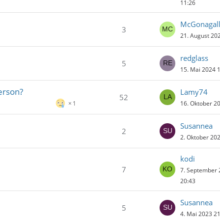
11:26
McGonagal
3
21. August 20
redglass
5
15. Mai 2024 
erson?
Lamy74
52
16. Oktober 2
1
Susannea
2
2. Oktober 20
kodi
7
7. September
20:43
Susannea
5
4. Mai 2023 2