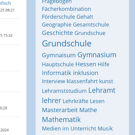
Fragebogen
fisch
Fächerkombination
025 08:21
Förderschule
Gehalt
Geographie
Gesamtschule
Geschichte
Grundschue
25 15:32
Grundschule
Gymnasium
Gymnaisum
Hessen
Hauptschule
Hilfe
Informatik
inklusion
Interview
klassenfahrt
kunst
Lehramt
Lehramststudium
lehrer
Lehrkräfte
Lesen
20:29
Masterarbeit
Mathe
Mathematik
Medien im Unterricht
Musik
 2024