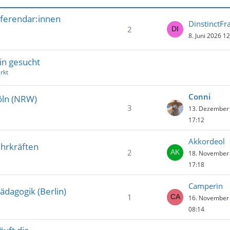
eferendar:innen
DinstinctFr
2
8. Juni 2026 1
lin gesucht
rkt
Conni
öln (NRW)
3
13. Dezember
17:12
Akkordeol
ehrkräften
2
18. November
17:18
Camperin
dagogik (Berlin)
1
16. November
08:14