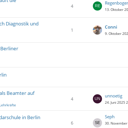
äuft die
Regenbogen
4
13. Oktober 2
ch Diagnostik und
Conni
1
9. Oktober 20
Berliner
lin
als Beamter auf
unnoetig
4
24. Juni 2025 
Lehrkräfte
Seph
arschule in Berlin
6
30. November