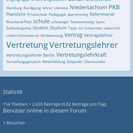
PKB
Niedersachsen
Hamburg
Kündigung
lehrer
Literatur
Planstelle
Referenariat
Privatschule
Pädagogik
quereinstieg
schule
Rheinland-Pfalz
schwanger
Seiteneinstieg
Sport
Student
Studium
Stellenangebot
Tipps
tvl
Universität
unterricht
Vertrag
Vertragslehrer
Unterrichtsmaterial
Verbeamtung
Vertretung
Vertretungslehrer
Vertretungslehrkraft
Vertretungslehrer Berlin
Vorstellungsgespäch
Weiterbildung
Zeitpunkt
Überstunden
Statistik
154 Themen
2.655 Beiträge (0,82 Beiträge pro Tag)
Benutzer online in diesem Forum
1 Besucher