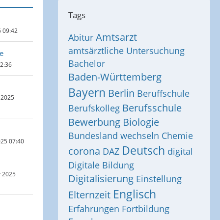
Tags
6 09:42
Amtsarzt
Abitur
amtsärztliche Untersuchung
e
Bachelor
12:36
Baden-Württemberg
Bayern
Berlin
Beruffschule
 2025
Berufsschule
Berufskolleg
Bewerbung
Biologie
Bundesland wechseln
Chemie
025 07:40
Deutsch
corona
DAZ
digital
Digitale Bildung
r 2025
Digitalisierung
Einstellung
Englisch
Elternzeit
Erfahrungen
Fortbildung