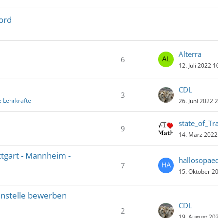
Nord
Alterra
6
12. Juli 2022 1
CDL
3
 Lehrkräfte
26. Juni 2022 
state_of_Tr
9
14. März 2022
ttgart - Mannheim -
hallosopae
7
15. Oktober 2
anstelle bewerben
CDL
2
19. August 20