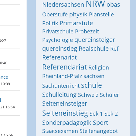
NRW
Niedersachsen
obas
physik
Oberstufe
Planstelle
Primarstufe
Politik
Privatschule
Probezeit
quereinsteiger
Psychologie
6:27
quereinstieg
Realschule
Ref
Referenariat
20:40
Referendariat
Religion
Rheinland-Pfalz
sachsen
ance
schule
 19:09
Sachunterricht
Schulleitung
Schweiz
Schüler
d
Seiteneinsteiger
021 16:54
Seiteneinstieg
Sek 1
Sek 2
Sonderpädagogik
Sport
Staatsexamen
Stellenangebot
21 15:56