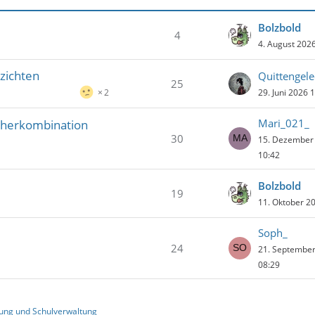
Bolzbold
4
4. August 202
zichten
Quittengele
25
29. Juni 2026 
2
Mari_021_
cherkombination
30
15. Dezember
10:42
Bolzbold
19
11. Oktober 2
Soph_
24
21. Septembe
08:29
ung und Schulverwaltung