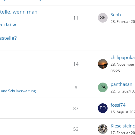
stelle, wenn man
Seph
11
23. Februar 2
lehrkräfte
sstelle?
chilipaprika
14
28. November
05:25
panthasan
8
 und Schulverwaltung
22. Juli 2024 0
fossi74
87
15. August 20
Kieselstein
53
17. Februar 2