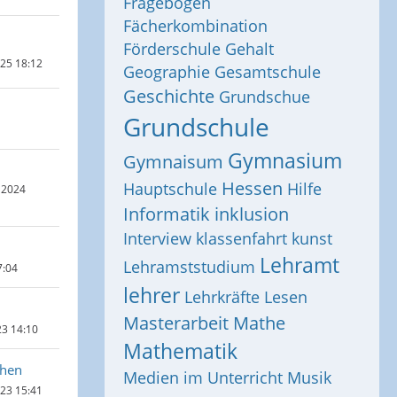
Fragebogen
Fächerkombination
Förderschule
Gehalt
025 18:12
Geographie
Gesamtschule
Geschichte
Grundschue
Grundschule
Gymnasium
Gymnaisum
Hessen
Hauptschule
Hilfe
 2024
Informatik
inklusion
Interview
klassenfahrt
kunst
Lehramt
Lehramststudium
7:04
lehrer
Lehrkräfte
Lesen
Masterarbeit
Mathe
23 14:10
Mathematik
chen
Medien im Unterricht
Musik
023 15:41