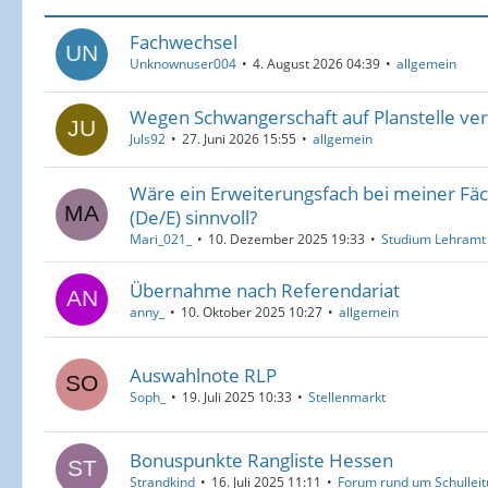
Fachwechsel
Unknownuser004
4. August 2026 04:39
allgemein
Wegen Schwangerschaft auf Planstelle ver
Juls92
27. Juni 2026 15:55
allgemein
Wäre ein Erweiterungsfach bei meiner Fä
(De/E) sinnvoll?
Mari_021_
10. Dezember 2025 19:33
Studium Lehramt
Übernahme nach Referendariat
anny_
10. Oktober 2025 10:27
allgemein
Auswahlnote RLP
Soph_
19. Juli 2025 10:33
Stellenmarkt
Bonuspunkte Rangliste Hessen
Strandkind
16. Juli 2025 11:11
Forum rund um Schulleit