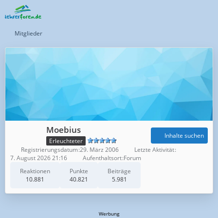
Mitglieder
Moebius
Inhalte suchen
Erleuchteter
Registrierungsdatum
29. März 2006
Letzte Aktivität
7. August 2026 21:16
Aufenthaltsort
Forum
Reaktionen
Punkte
Beiträge
10.881
40.821
5.981
Werbung