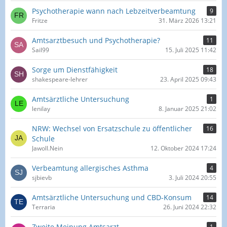
Psychotherapie wann nach Lebzeitverbeamtung
9
Fritze
31. März 2026 13:21
Amtsarztbesuch und Psychotherapie?
11
Sail99
15. Juli 2025 11:42
Sorge um Dienstfähigkeit
18
shakespeare-lehrer
23. April 2025 09:43
Amtsärztliche Untersuchung
1
lenilay
8. Januar 2025 21:02
NRW: Wechsel von Ersatzschule zu öffentlicher
16
Schule
Jawoll.Nein
12. Oktober 2024 17:24
Verbeamtung allergisches Asthma
4
sjbievb
3. Juli 2024 20:55
Amtsärztliche Untersuchung und CBD-Konsum
14
Terraria
26. Juni 2024 22:32
Zweite Meinung Amtsarzt
1