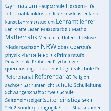
Gymnasium
Hessen
Hauptschule
Hilfe
Informatik
inklusion
Interview
klassenfahrt
Lehramt
lehrer
kunst
Lehramststudium
Masterarbeit
Mathe
Lehrkräfte
Lesen
Mathematik
Medien im Unterricht
Musik
NRW
Niedersachsen
obas
Oberstufe
physik
Primarstufe
Planstelle
Politik
Privatschule
Probezeit
Psychologie
quereinsteiger
quereinstieg
Realschule
Ref
Referendariat
Referenariat
Religion
schule
Schulleitung
sachsen
Sachunterricht
Schwangerschaft
Schweiz
Schüler
Seiteneinstieg
Seiteneinsteiger
Sek 1
Sonderpädagogik
Sport
Sek 2
Staatsexamen