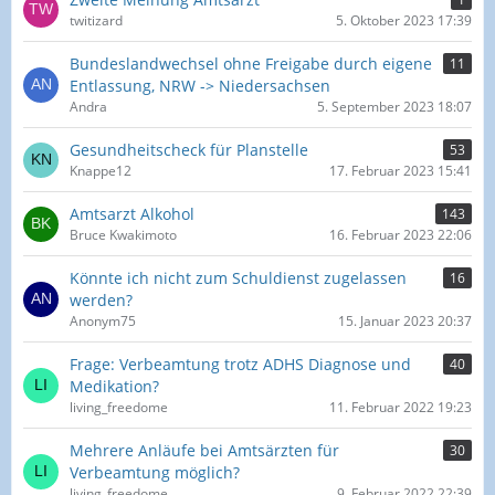
twitizard
5. Oktober 2023 17:39
Bundeslandwechsel ohne Freigabe durch eigene
11
Entlassung, NRW -> Niedersachsen
Andra
5. September 2023 18:07
Gesundheitscheck für Planstelle
53
Knappe12
17. Februar 2023 15:41
Amtsarzt Alkohol
143
Bruce Kwakimoto
16. Februar 2023 22:06
Könnte ich nicht zum Schuldienst zugelassen
16
werden?
Anonym75
15. Januar 2023 20:37
Frage: Verbeamtung trotz ADHS Diagnose und
40
Medikation?
living_freedome
11. Februar 2022 19:23
Mehrere Anläufe bei Amtsärzten für
30
Verbeamtung möglich?
living_freedome
9. Februar 2022 22:39