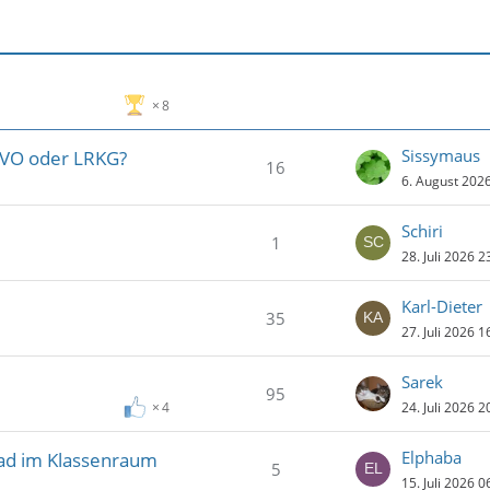
8
Sissymaus
EVO oder LRKG?
16
6. August 202
Schiri
1
28. Juli 2026 2
Karl-Dieter
35
27. Juli 2026 1
Sarek
95
24. Juli 2026 2
4
Elphaba
ad im Klassenraum
5
15. Juli 2026 0