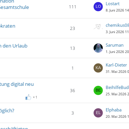
ination
Lostart
111
 Gesamtschule
8. Juni 2026 1
chemikus0
okraten
23
3. Juni 2026 1
Saruman
n den Urlaub
13
1. Juni 2026 2
Karl-Dieter
1
31. Mai 2026 
tung digital neu
BeihilfeBu
36
25. Mai 2026 
1
Elphaba
öglich?
3
20. Mai 2026 
beschäftigten