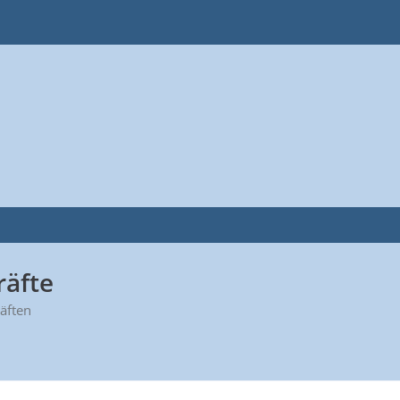
räfte
äften