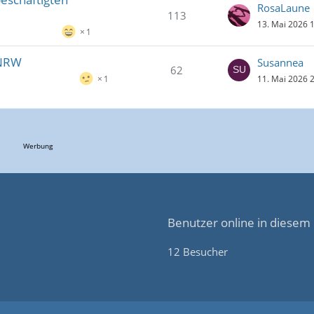
RosaLaune
113
13. Mai 2026 
1
- NRW
Susannea
62
11. Mai 2026 
1
Werbung
Benutzer online in diese
12 Besucher