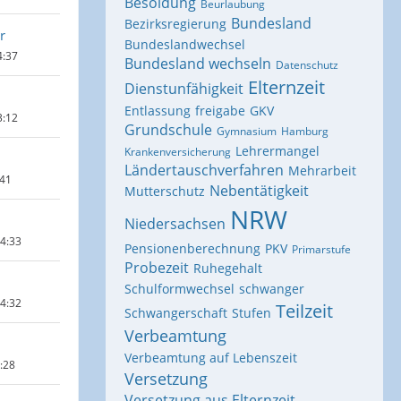
Besoldung
Beurlaubung
Bundesland
Bezirksregierung
r
Bundeslandwechsel
4:37
Bundesland wechseln
Datenschutz
Elternzeit
Dienstunfähigkeit
Entlassung
freigabe
GKV
3:12
Grundschule
Gymnasium
Hamburg
Lehrermangel
Krankenversicherung
Ländertauschverfahren
Mehrarbeit
:41
Nebentätigkeit
Mutterschutz
NRW
Niedersachsen
14:33
Pensionenberechnung
PKV
Primarstufe
Probezeit
Ruhegehalt
Schulformwechsel
schwanger
14:32
Teilzeit
Schwangerschaft
Stufen
Verbeamtung
Verbeamtung auf Lebenszeit
1:28
Versetzung
Versetzung aus Elternzeit