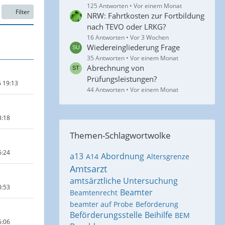
125 Antworten
Vor einem Monat
Filter
NRW: Fahrtkosten zur Fortbildung
nach TEVO oder LRKG?
16 Antworten
Vor 3 Wochen
Wiedereingliederung Frage
35 Antworten
Vor einem Monat
Abrechnung von
Prüfungsleistungen?
6 19:13
44 Antworten
Vor einem Monat
3:18
Themen-Schlagwortwolke
6:24
a13
Abordnung
A14
Altersgrenze
Amtsarzt
amtsärztliche Untersuchung
0:53
Beamter
Beamtenrecht
beamter auf Probe
Beförderung
Beförderungsstelle
Beihilfe
BEM
6:06