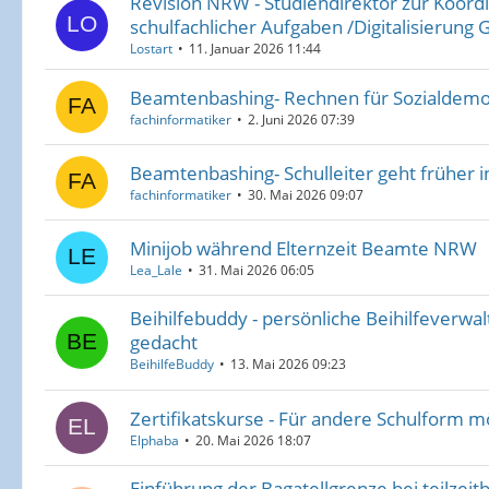
Revision NRW - Studiendirektor zur Koord
schulfachlicher Aufgaben /Digitalisierung
Lostart
11. Januar 2026 11:44
Beamtenbashing- Rechnen für Sozialdem
fachinformatiker
2. Juni 2026 07:39
Beamtenbashing- Schulleiter geht früher i
fachinformatiker
30. Mai 2026 09:07
Minijob während Elternzeit Beamte NRW
Lea_Lale
31. Mai 2026 06:05
Beihilfebuddy - persönliche Beihilfeverwal
gedacht
BeihilfeBuddy
13. Mai 2026 09:23
Zertifikatskurse - Für andere Schulform m
Elphaba
20. Mai 2026 18:07
Einführung der Bagatellgrenze bei teilzeit