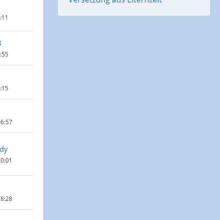
4:11
8
1:55
0:15
06:57
ddy
20:01
18:28