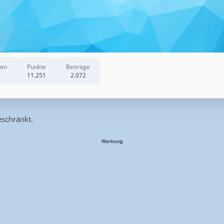
nen
Punkte
Beiträge
11.251
2.072
eschränkt.
Werbung