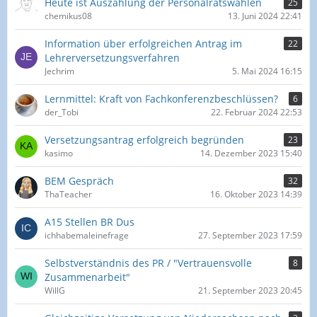
Heute ist Auszählung der Personalratswahlen
25
chemikus08
13. Juni 2024 22:41
Information über erfolgreichen Antrag im
22
Lehrerversetzungsverfahren
Jechrim
5. Mai 2024 16:15
Lernmittel: Kraft von Fachkonferenzbeschlüssen?
6
der_Tobi
22. Februar 2024 22:53
Versetzungsantrag erfolgreich begründen
23
kasimo
14. Dezember 2023 15:40
BEM Gespräch
32
ThaTeacher
16. Oktober 2023 14:39
A15 Stellen BR Dus
ichhabemaleinefrage
27. September 2023 17:59
Selbstverständnis des PR / "Vertrauensvolle
8
Zusammenarbeit"
WillG
21. September 2023 20:45