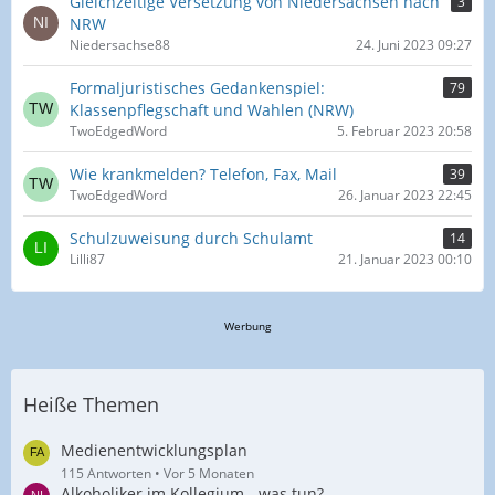
Gleichzeitige Versetzung von Niedersachsen nach
3
NRW
Niedersachse88
24. Juni 2023 09:27
Formaljuristisches Gedankenspiel:
79
Klassenpflegschaft und Wahlen (NRW)
TwoEdgedWord
5. Februar 2023 20:58
Wie krankmelden? Telefon, Fax, Mail
39
TwoEdgedWord
26. Januar 2023 22:45
Schulzuweisung durch Schulamt
14
Lilli87
21. Januar 2023 00:10
Werbung
Heiße Themen
Medienentwicklungsplan
115 Antworten
Vor 5 Monaten
Alkoholiker im Kollegium - was tun?