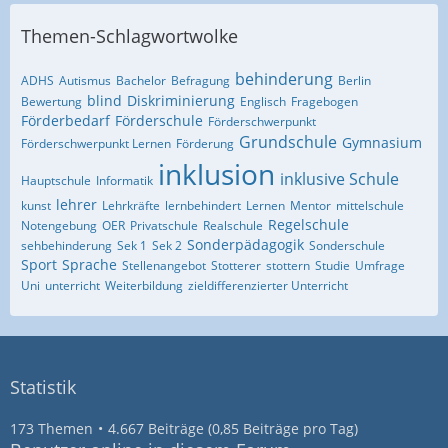
Themen-Schlagwortwolke
behinderung
ADHS
Autismus
Bachelor
Befragung
Berlin
blind
Diskriminierung
Bewertung
Englisch
Fragebogen
Förderbedarf
Förderschule
Förderschwerpunkt
Grundschule
Gymnasium
Förderschwerpunkt Lernen
Förderung
inklusion
inklusive Schule
Hauptschule
Informatik
lehrer
kunst
Lehrkräfte
lernbehindert
Lernen
Mentor
mittelschule
Regelschule
Notengebung
OER
Privatschule
Realschule
Sonderpädagogik
sehbehinderung
Sek 1
Sek 2
Sonderschule
Sport
Sprache
Stellenangebot
Stotterer
stottern
Studie
Umfrage
Uni
unterricht
Weiterbildung
zieldifferenzierter Unterricht
Statistik
173 Themen
4.667 Beiträge (0,85 Beiträge pro Tag)