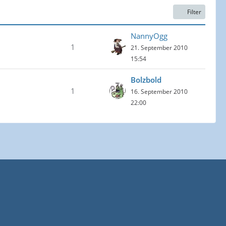
Filter
NannyOgg
1
21. September 2010
15:54
Bolzbold
1
16. September 2010
22:00