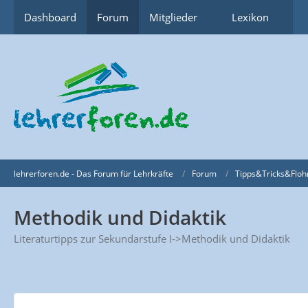
Dashboard
Forum
Mitglieder
Lexikon
lehrerforen.de - Das Forum für Lehrkräfte
Forum
Tipps&Tricks&Floh
Methodik und Didaktik
Literaturtipps zur Sekundarstufe I->Methodik und Didaktik