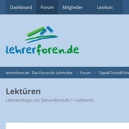
Dashboard
Forum
Mitglieder
Lexikon
lehrerforen.de - Das Forum für Lehrkräfte
Forum
Tipps&Tricks&Floh
Lektüren
Literaturtipps zur Sekundarstufe I->Lektüren