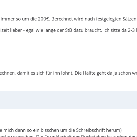
ir immer so um die 200€. Berechnet wird nach festgelegten Sätze
izeit lieber - egal wie lange der StB dazu braucht. Ich sitze da 2
chnen, damit es sich für ihn lohnt. Die Hälfte geht da ja schon w
e mich dann so ein bisschen um die Schreibschrift herum).
 und zu schreiben. Die Formklarheit der Buchstaben ist zudem deu