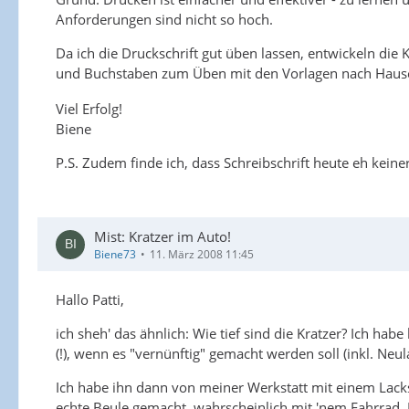
Anforderungen sind nicht so hoch.
Da ich die Druckschrift gut üben lassen, entwickeln die 
und Buchstaben zum Üben mit den Vorlagen nach Hause 
Viel Erfolg!
Biene
P.S. Zudem finde ich, dass Schreibschrift heute eh kein
Mist: Kratzer im Auto!
Biene73
11. März 2008 11:45
Hallo Patti,
ich sheh' das ähnlich: Wie tief sind die Kratzer? Ich h
(!), wenn es "vernünftig" gemacht werden soll (inkl. Neul
Ich habe ihn dann von meiner Werkstatt mit einem Lacksti
echte Beule gemacht, wahrscheinlich mit 'nem Fahrrad. I