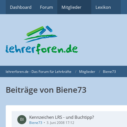
Dashboard
Forum
Mitglieder
Lexikon
lehrerforen.de - Das Forum für Lehrkräfte
Mitglieder
Biene73
Beiträge von Biene73
Kennzeichen LRS - und Buchtipp?
Biene73
3. Juni 2008 17:12