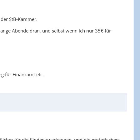
n der StB-Kammer.
-3 lange Abende dran, und selbst wenn ich nur 35€ für
eg für Finanzamt etc.
tlicher für die Kinder zu erkennen, und die motorischen