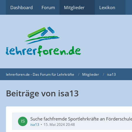
Dashboard
Forum
Mitglieder
Lexikon
lehrerforen.de - Das Forum für Lehrkräfte
Mitglieder
isa13
Beiträge von isa13
Suche fachfremde Sportlehrkräfte an Förderschul
isa13
15. Mai 2024 20:48