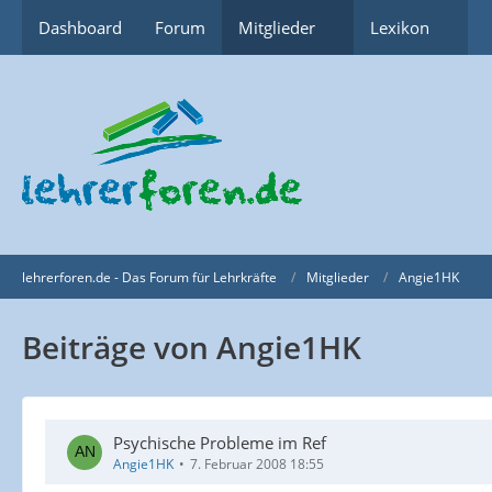
Dashboard
Forum
Mitglieder
Lexikon
lehrerforen.de - Das Forum für Lehrkräfte
Mitglieder
Angie1HK
Beiträge von Angie1HK
Psychische Probleme im Ref
Angie1HK
7. Februar 2008 18:55