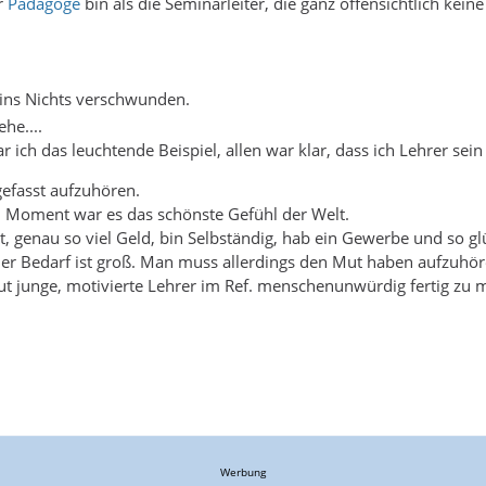
er
Pädagoge
bin als die Seminarleiter, die ganz offensichtlich ke
 ins Nichts verschwunden.
he....
ich das leuchtende Beispiel, allen war klar, dass ich Lehrer sei
gefasst aufzuhören.
em Moment war es das schönste Gefühl der Welt.
t, genau so viel Geld, bin Selbständig, hab ein Gewerbe und so glü
er Bedarf ist groß. Man muss allerdings den Mut haben aufzuhören..
gut junge, motivierte Lehrer im Ref. menschenunwürdig fertig z
Werbung