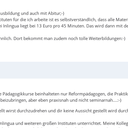
Ausbildung und auch mit Abitur;-)
nstituten für die ich arbeite ist es selbstverständlich, dass alle
bei Inlingua liegt bei 13 Euro pro 45 Minuten. Das wird dann mit
s ähnlich. Dort bekommt man zudem noch tolle Weiterbildungen:-)
e Pädagogikkurse beinhalteten nur Reformpädagogen, die Prakti
beizubringen, aber eben praxisnah und nicht seminarnah....:-)
llt wirst durchzudrehen und dir keine Aussicht gestellt wird dur
ingua und weiteren großen Instituten unterrichtet. Meine Kollegen 