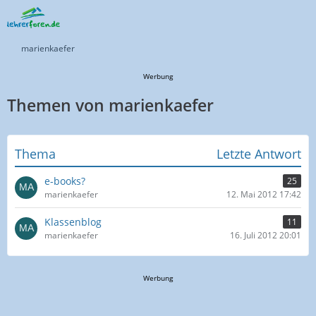
marienkaefer
Werbung
Themen von marienkaefer
Thema
Letzte Antwort
e-books?
25
marienkaefer
12. Mai 2012 17:42
Klassenblog
11
marienkaefer
16. Juli 2012 20:01
Werbung