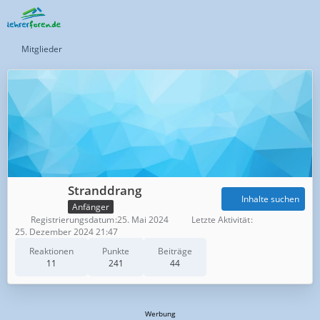
Mitglieder
Stranddrang
Inhalte suchen
Anfänger
Registrierungsdatum
25. Mai 2024
Letzte Aktivität
25. Dezember 2024 21:47
Reaktionen
Punkte
Beiträge
11
241
44
Werbung