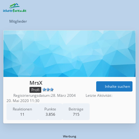
Mitglieder
MrsX
Inhalte suchen
Profi
Registrierungsdatum
28. März 2004
Letzte Aktivität
20. Mai 2020 11:30
Reaktionen
Punkte
Beiträge
11
3.856
715
Werbung