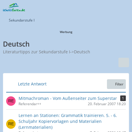
Sekundarstufe I
Werbung
Deutsch
Literaturtipps zur Sekundarstufe I->Deutsch
Letzte Antwort
Filter
Mitmachroman - Vom Außenseiter zum Superstar
1
Referendar++
20. Februar 2007 18:20
Lernen an Stationen: Grammatik trainieren. 5. - 6.
Schuljahr Kopiervorlagen und Materialien
(Lernmaterialien)