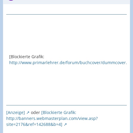
[Blockierte Grafik:
http://www.primarlehrer.de/forum/buchcover/dummcover.gif
[Anzeige]
oder
[Blockierte Grafik:
http://banners.webmasterplan.com/view.asp?
site=2176&ref=142688&b=4]