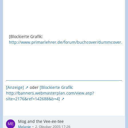
[Blockierte Grafik:
http://www.primarlehrer.de/forum/buchcover/dummcover.gif
[Anzeige]
oder
[Blockierte Grafik:
http://banners.webmasterplan.com/view.asp?
site=2176&ref=142688&b=4]
Mog and the Vee-ee-tee
Melanie
2. Oktober 2005 17:26