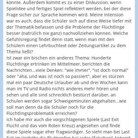
könnte. Außerdem kommt es zu einer Diskussion, wenn
Spielidee und fertiges Spiel reflektiert werden, bei der diese
Frage sicher zur Sprache kommen wird. Meine Intension
war es auch, dass die Schüler sich auf diese Weise tiefer mit
der Thematik befassen und die Probleme der Flüchtlinge
besser (natrülich nie ganz) nachvollziehen können. Welche
Gefühlsregung findet denn statt, wenn man mit den
Schülern einen Lehrbuchtext oder Zeitungsartikel zu dem
Thema ließt?
Ist zwar ein bischen ein anderes Thema: Hunderte
Flüchtlinge ertrinken im Mittelmeer, berichten die
Nachrichten...viele Denken: "wie immer", "ist doch normal"
oder "aha, und was ist noch so passiert", aber es stürzen
mal ein paar Deutsche Urlauber ab und drei Wochen kann
man im TV und Radio nichts anderes mehr hören und
sehen und alle sind schrecklich bestürzt darüber, an
Schulen werden sogar Schweigeminuten abgehalten...wie
soll man denn da die Schüler noch für die
Flüchtlingsproblematik erreichen?
Ich habe mir auch die vorgschlagenen Spiele (Last Exit
Flucht und das vom Roten Kreuz) angesehen und finde
diese Spiele sogar eher fragwürdiger. So sieht man bei Last
Exit im Verhöhr die Bluttropfen bei jeder "falschen" Antwort