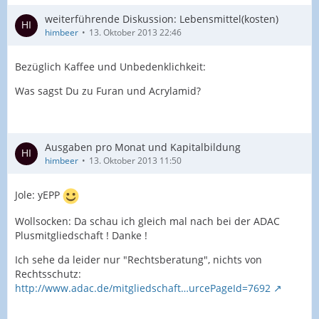
Plusmitgliedschaft ! Danke !
weiterführende Diskussion: Lebensmittel(kosten)
himbeer
13. Oktober 2013 22:46
Ich sehe da leider nur "Rechtsberatung", nichts von
Rechtsschutz:
http://www.adac.de/mitgliedschaft/leistu…
Bezüglich Kaffee und Unbedenklichkeit:
urcePageId=7692
Was sagst Du zu Furan und Acrylamid?
50 Euro Stromkosten >Vielleicht unklar formuliert. Das
Ausgaben pro Monat und Kapitalbildung
sind die Kosten für die Energiversorgungswerke
himbeer
13. Oktober 2013 11:50
________
Jole: yEPP
Wollsocken: Da schau ich gleich mal nach bei der ADAC
Plusmitgliedschaft ! Danke !
Ich sehe da leider nur "Rechtsberatung", nichts von
Rechtsschutz:
http://www.adac.de/mitgliedschaft…urcePageId=7692