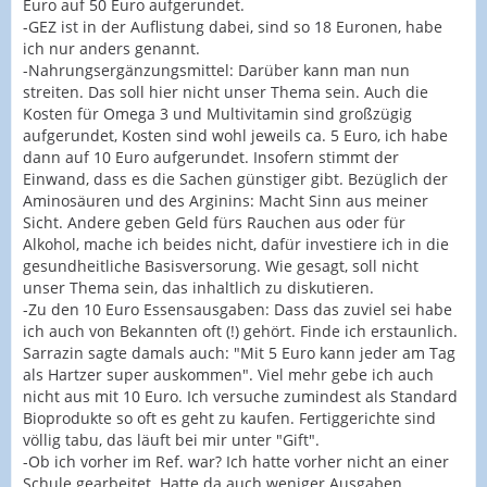
Euro auf 50 Euro aufgerundet.
-GEZ ist in der Auflistung dabei, sind so 18 Euronen, habe
ich nur anders genannt.
-Nahrungsergänzungsmittel: Darüber kann man nun
streiten. Das soll hier nicht unser Thema sein. Auch die
Kosten für Omega 3 und Multivitamin sind großzügig
aufgerundet, Kosten sind wohl jeweils ca. 5 Euro, ich habe
dann auf 10 Euro aufgerundet. Insofern stimmt der
Einwand, dass es die Sachen günstiger gibt. Bezüglich der
Aminosäuren und des Arginins: Macht Sinn aus meiner
Sicht. Andere geben Geld fürs Rauchen aus oder für
Alkohol, mache ich beides nicht, dafür investiere ich in die
gesundheitliche Basisversorung. Wie gesagt, soll nicht
unser Thema sein, das inhaltlich zu diskutieren.
-Zu den 10 Euro Essensausgaben: Dass das zuviel sei habe
ich auch von Bekannten oft (!) gehört. Finde ich erstaunlich.
Sarrazin sagte damals auch: "Mit 5 Euro kann jeder am Tag
als Hartzer super auskommen". Viel mehr gebe ich auch
nicht aus mit 10 Euro. Ich versuche zumindest als Standard
Bioprodukte so oft es geht zu kaufen. Fertiggerichte sind
völlig tabu, das läuft bei mir unter "Gift".
-Ob ich vorher im Ref. war? Ich hatte vorher nicht an einer
Schule gearbeitet. Hatte da auch weniger Ausgaben.