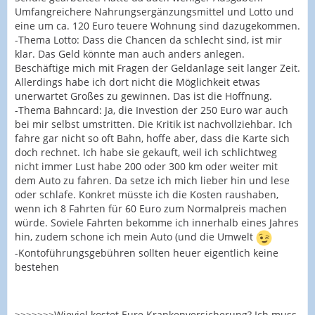
Umfangreichere Nahrungsergänzungsmittel und Lotto und
eine um ca. 120 Euro teuere Wohnung sind dazugekommen.
-Thema Lotto: Dass die Chancen da schlecht sind, ist mir
klar. Das Geld könnte man auch anders anlegen.
Beschäftige mich mit Fragen der Geldanlage seit langer Zeit.
Allerdings habe ich dort nicht die Möglichkeit etwas
unerwartet Großes zu gewinnen. Das ist die Hoffnung.
-Thema Bahncard: Ja, die Investion der 250 Euro war auch
bei mir selbst umstritten. Die Kritik ist nachvollziehbar. Ich
fahre gar nicht so oft Bahn, hoffe aber, dass die Karte sich
doch rechnet. Ich habe sie gekauft, weil ich schlichtweg
nicht immer Lust habe 200 oder 300 km oder weiter mit
dem Auto zu fahren. Da setze ich mich lieber hin und lese
oder schlafe. Konkret müsste ich die Kosten raushaben,
wenn ich 8 Fahrten für 60 Euro zum Normalpreis machen
würde. Soviele Fahrten bekomme ich innerhalb eines Jahres
hin, zudem schone ich mein Auto (und die Umwelt
-Kontoführungsgebühren sollten heuer eigentlich keine
bestehen
>>>>>>>Wieviel kostet Eure Krankenversicherung? Ich muss