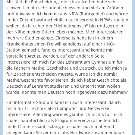
Mir fällt die Entscheidung, die ich zu treffen habe sehr
schwer. Ich bin sehr unentschlossen und viel am Grübeln
und Abwägen. Ich komme aus NRW (Ruhrgebiet) und würde
in der Zukunft wahrscheinlich auch vorerst in NRW arbeiten
wollen, da ich eher der "Heimatmensch" bin und gerne in
der Nähe meiner Eltern leben möchte. Mich interessieren
mehrere Studiengänge. Einerseits habe ich in einem
Krankenhaus einen Freiwilligendienst auf einer HNO-
Station gemacht, fand es interessant und könnte mir
vorstellen Arzt zu werden, auf der anderen Seite
interessiere ich mich für das Lehramt am Gymnasium für
die Fächern Mathe, Geschichte und Deutsch. Da ich mich ja
für 2 Fächer entscheiden müsste, würde ich die Kombi
Mathe/Geschichte favorisieren, da ich lieber Geschichte als
Deutsch auf Lehramt studieren und unterrichten wollen
würde. Könnte man Deutsch noch irgendwie dazu nehmen?
Ein Informatik-Studium fänd ich auch interessant, da ich
mich für IT-Technik, also Computer und Netzwerke
interessiere. Allerding wäre es glaube ich nichts für mich
später hauptächlich als Programmierer zu arbeiten. Ich
finde IT interessant, solang ich später auch mal Hand
anlegen kann, Server einrichte, Hardware zusammenbaue