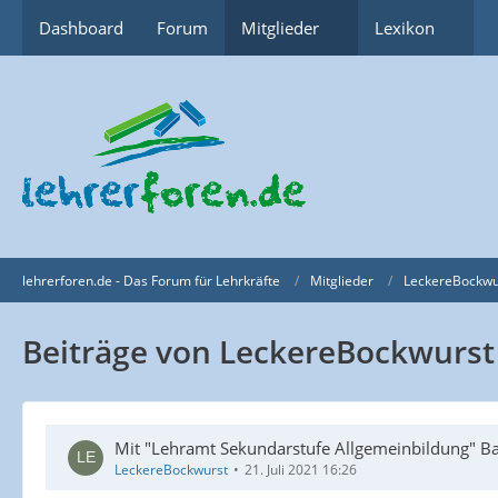
Dashboard
Forum
Mitglieder
Lexikon
lehrerforen.de - Das Forum für Lehrkräfte
Mitglieder
LeckereBockwu
Beiträge von LeckereBockwurst
Mit "Lehramt Sekundarstufe Allgemeinbildung" Bac
LeckereBockwurst
21. Juli 2021 16:26