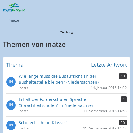
inatze
Werbung
Themen von inatze
Thema
Letzte Antwort
Wie lange muss die Busaufsicht an der
13
Bushaltestelle bleiben? (Niedersachsen)
inatze
14. Januar 2016 14:30
Erhalt der Förderschulen Sprache
1
(Sprachheilschulen) in Niedersachsen
inatze
11. September 2013 14:53
Schülertische in Klasse 1
15
inatze
15. September 2012 14:42