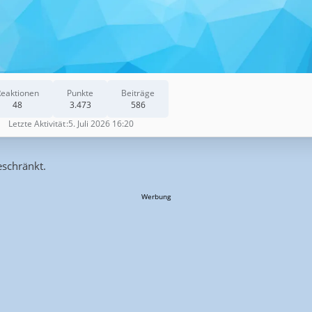
Reaktionen
Punkte
Beiträge
48
3.473
586
Letzte Aktivität
5. Juli 2026 16:20
eschränkt.
Werbung