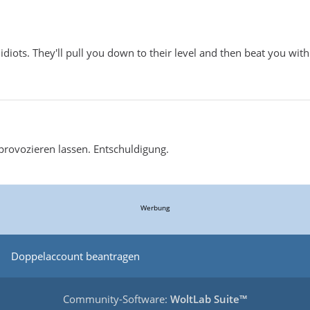
diots. They'll pull you down to their level and then beat you with
 provozieren lassen. Entschuldigung.
Werbung
Doppelaccount beantragen
Community-Software:
WoltLab Suite™