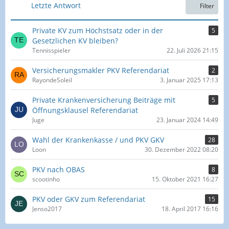
e
Letzte Antwort
Filter
i
t
Private KV zum Höchstsatz oder in der
5
r
Gesetzlichen KV bleiben?
ä
Tennisspieler
22. Juli 2026 21:15
g
e
Versicherungsmakler PKV Referendariat
2
RayondeSoleil
3. Januar 2025 17:13
Private Krankenversicherung Beiträge mit
5
Öffnungsklausel Referendariat
Juge
23. Januar 2024 14:49
Wahl der Krankenkasse / und PKV GKV
28
Loon
30. Dezember 2022 08:20
PKV nach OBAS
8
scootinho
15. Oktober 2021 16:27
PKV oder GKV zum Referendariat
15
Jenso2017
18. April 2017 16:16