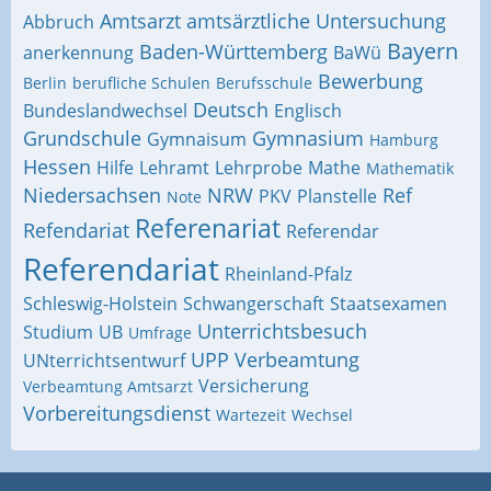
Amtsarzt
amtsärztliche Untersuchung
Abbruch
Bayern
Baden-Württemberg
anerkennung
BaWü
Bewerbung
Berlin
berufliche Schulen
Berufsschule
Deutsch
Bundeslandwechsel
Englisch
Grundschule
Gymnasium
Gymnaisum
Hamburg
Hessen
Hilfe
Lehramt
Lehrprobe
Mathe
Mathematik
Niedersachsen
NRW
Ref
PKV
Planstelle
Note
Referenariat
Refendariat
Referendar
Referendariat
Rheinland-Pfalz
Schleswig-Holstein
Schwangerschaft
Staatsexamen
Unterrichtsbesuch
Studium
UB
Umfrage
UPP
Verbeamtung
UNterrichtsentwurf
Versicherung
Verbeamtung Amtsarzt
Vorbereitungsdienst
Wartezeit
Wechsel