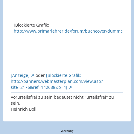
[Blockierte Grafik:
http://www.primarlehrer.de/forum/buchcover/dummcover.g
[Anzeige]
oder
[Blockierte Grafik:
http://banners.webmasterplan.com/view.asp?
site=2176&ref=142688&b=4]
Vorurteilsfrei zu sein bedeutet nicht "urteilsfrei" zu
sein.
Heinrich Böll
Werbung