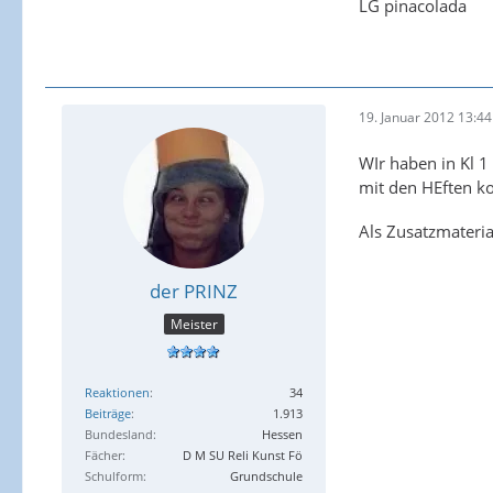
LG pinacolada
19. Januar 2012 13:44
WIr haben in Kl 1
mit den HEften ko
Als Zusatzmateri
der PRINZ
Meister
Reaktionen
34
Beiträge
1.913
Bundesland
Hessen
Fächer
D M SU Reli Kunst Fö
Schulform
Grundschule