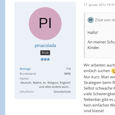
17. Januar 2012 19:31
Zitat von m
Hallo!
An meiner Schul
pinacolada
Kinder.
Profi
Wir arbeiten auch
Beiträge
714
einfach suchen
Bundesland
NRW
Nur kurz: Man wir
Fächer
Strategien beim R
Deutsch, Mathe, ev. Religion, Englisch
und alles andere auch...
Selbst schwache K
Schulform
Grundschule
viele Schwierigkei
Nebenbei gibt es 
Kein einfaches W
sind klasse!