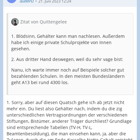
dotMPD
21. Juni 2023 12:24
Zitat von Quittengelee
1. Blödsinn, Gehälter kann man nachlesen. Außerdem
habe ich einige private Schulprojekte von Innen
gesehen.
2. Aus dritter Hand deswegen, weil du sehr vage bist:
Nanu, ich warte immer noch auf Beispiele solcher gut
bezahlenden Schulen. In den meisten Bundesländern
geht A13 bei rund 4300 los.
1. Sorry, aber auf diesen Quatsch gehe ich ab jetzt nicht
mehr ein. Du liest also Gehälter nach, indem du die zig
unterschiedlichen Vertragsordnungen der verschiedenen
Stiftungen, Bistümer, anderer Träger durchliest? Grundlage
sind entsprechende Tabellen (TV-H, TV-L,
Beamtenbesoldung), die man einsehen kann, ja, aber die
Zulagen, durch die am Ende dasselbe Netto-Gehalt entsteht,