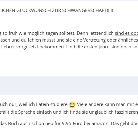
 HERZLICHEN GLÜCKWUNSCH ZUR SCHWANGERSCHAFT!!!!!
 so früh wie möglich sagen solltest. Denn letztendlich
sind es do
t passen und du fehlen musst und sie eine Vertretung oder ähnli
n Lehrer vorgesetzt bekommen. Und die ersten Jahre sind doch so 
uch nur, weil ich Latein studiere
Viele andere kann man mit e
ällt die Sprache einfach und ich finde sie unglaublich faszinierend
s Buch auch schon neu für 9,95 Euro bei amazon! Das geht doch