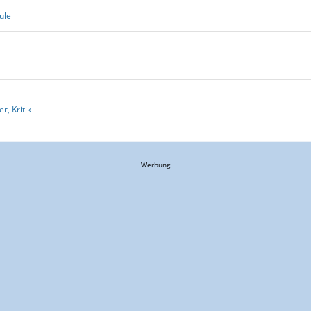
ule
r, Kritik
Werbung