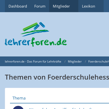
Dashboard
Forum
Mitglieder
Lexikon
lehrerforen.de - Das Forum für Lehrkräfte
Mitglieder
Foerderschule
Themen von Foerderschulehes
Thema