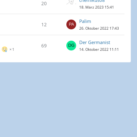
chemikus08
20
18. März 2023 15:41
Palim
12
26. Oktober 2022 17:43
Der Germanist
69
14. Oktober 2022 11:11
1