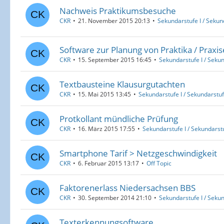
Nachweis Praktikumsbesuche
CKR
21. November 2015 20:13
Sekundarstufe I / Sekund
Software zur Planung von Praktika / Praxi
CKR
15. September 2015 16:45
Sekundarstufe I / Sekun
Textbausteine Klausurgutachten
CKR
15. Mai 2015 13:45
Sekundarstufe I / Sekundarstufe
Protkollant mündliche Prüfung
CKR
16. März 2015 17:55
Sekundarstufe I / Sekundarstu
Smartphone Tarif > Netzgeschwindigkeit
CKR
6. Februar 2015 13:17
Off Topic
Faktorenerlass Niedersachsen BBS
CKR
30. September 2014 21:10
Sekundarstufe I / Sekun
Texterkennungsoftware