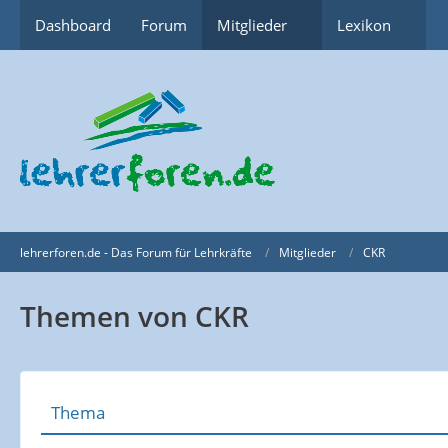
Dashboard
Forum
Mitglieder
Lexikon
lehrerforen.de - Das Forum für Lehrkräfte
Mitglieder
CKR
Themen von CKR
Thema