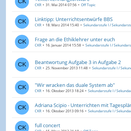
CKR
31. Mai 2014 07:56
Off Topic
Linktipp: Unterrichtsentwürfe BBS
CKR
18. März 2014 15:40
Sekundarstufe I / Sekundarstu
Frage an die Ethiklehrer unter euch
CKR
16. Januar 2014 15:58
Sekundarstufe I / Sekundarst
Beantwortung Aufgabe 3 in Aufgabe 2
CKR
25. November 2013 11:48
Sekundarstufe I / Sekund
"Wir wracken das duale System ab"
CKR
16. Oktober 2013 18:24
Sekundarstufe I / Sekundar
Adriana Scipio - Unterrichten mit Tagespl
CKR
16. Oktober 2013 09:16
Sekundarstufe I / Sekundar
full concert