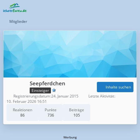
Mitglieder
Seepferdchen
Inhalte suchen
Einsteiger
Registrierungsdatum
24. Januar 2015
Letzte Aktivität
10. Februar 2026 16:51
Reaktionen
Punkte
Beiträge
86
736
105
Werbung