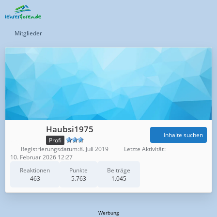
Mitglieder
Haubsi1975
Inhalte suchen
Profi
Registrierungsdatum
8. Juli 2019
Letzte Aktivität
10. Februar 2026 12:27
Reaktionen
Punkte
Beiträge
463
5.763
1.045
Werbung