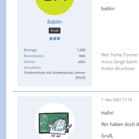
bablin
Bablin
Profi
Beiträge
1.060
Wer hohe Türme b
Bundesland
Nds
muss lange beim
Fächer
alles
Schulform
Anton Bruckner
Förderschule mit Schwerpunkt Lernen
(FöLE)
7. Mai 2007 17:19
Hallo!
Wir haben doch d
Gruß,