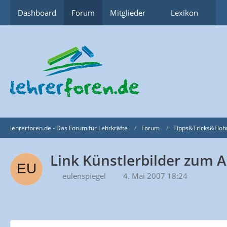
Dashboard
Forum
Mitglieder
Lexikon
lehrerforen.de - Das Forum für Lehrkräfte
Forum
Tipps&Tricks&Floh
Link Künstlerbilder zum
eulenspiegel
4. Mai 2007 18:24